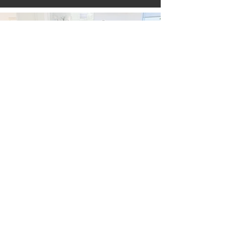
צרו איתנו קשר
יחזקאל שטרייכמן 10, נופי ים, תל אביב
טל'
03-7502192
ווטסאפ בלבד –
050-3838397
אימייל:
info@sdc10.co.il
מרפאת השיניים שטרייכמן 10