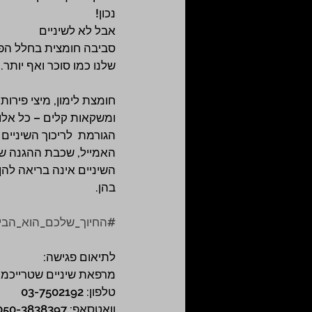
נכון!
אבל לא לשיניים 
סביבה חומצית בחלל הפה
שלנו כמו סוכר ואף יותר.
חומצת לימון, מיצי פירות,
ומשקאות קלים – כל אלו 
הגורמת  לריכוך השיניים
האמייל, שכבת ההגנה של 
השיניים אינה בריאה להן 
בהן. 
#החיוך_שלכם_הוא_הביז
לתיאום פגישה:
מרפאת שיניים שטרייכמן 10
טלפון: 03-7502192
וואטסאפ: 050-3838397