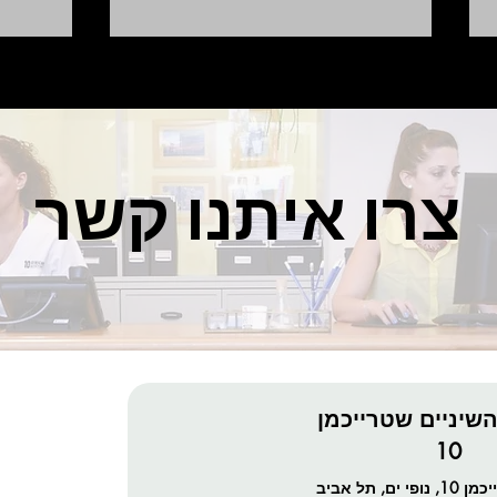
צרו איתנו קשר
שעון חורף ושיניים בריאות -
שתלים
איך??
מיקרי
שירותי המר
שיניים שטרייכמן
10
השתלות שיניים
ם, תל אביב
טיפול שיניים 