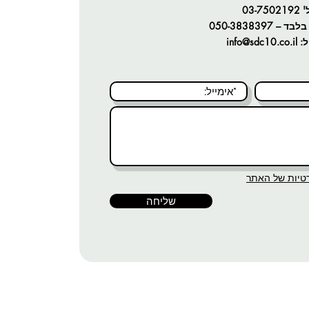
'
03-7502192
טיפול שיניים ע
בלבד –
050-3838397
ל:
info@sdc10.co.il
שיקום הפה
טיפולים אסתט
הלבנת שיניים
ציפויי שיניים
יישור שיניים
טיות של האתר
השלמת שיניים
שליחה
שחזורי שיניים
הצהרת נגישות
|
תקנון ותנאי שימוש באתר
|
מדיניות פרטיות