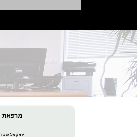
יובש בפה - למה חשוב לפנות
למומחה ברפואת הפה?
מרפאת ה
יחזקאל שטרייכמן 10, נופי י