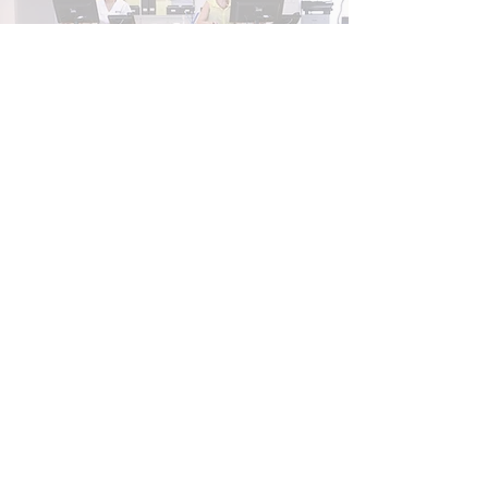
שעון חורף ושיניים בריאות -
איך??
יחזקאל שטרייכמן 10, נופי ים, תל אביב
טל'
03-7502192
ווטסאפ בלבד –
050-3838397
אימייל:
info@sdc10.co.il
מרפאת השיניים שטרייכמן 10