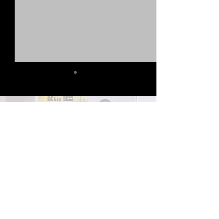
צרו איתנו קשר
שעון חורף ושיניים בריאות -
איך??
יחזקאל שטרייכמן 10, נופי ים, תל אביב
טל'
03-7502192
ווטסאפ בלבד –
050-3838397