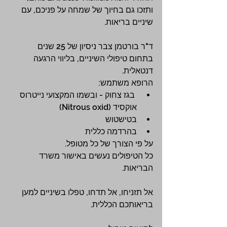
ותזכו גם בחיוך של שמחה על פניכם, עם 
שיניים בריאות.
ד"ר בורטמן צבר ניסיון של 25 שנים
בתחום טיפולי השיניים, בליווי הרגעה 
דנטאלית.
הרופא משתמש:
 בגז צחוק - ובשמו המקצועי נייטרוס 
אוקסיד (Nitrous oxid)
בטישטוש
בהרדמה כללית
על פי הצורך של כל מטופל.
כל הטיפולים נעשים באישור משרד 
הבריאות.
אל תזניחו, אל תדחו, טפלו בשיניים למען 
בריאותכם הכללית.