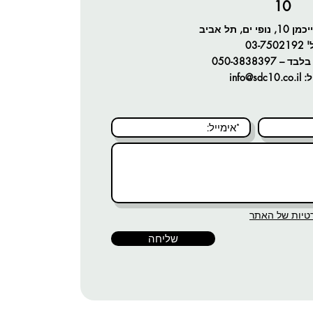
10
השתלות שיניים
ם, תל אביב
טיפול שיניים 
'
03-7502192
טיפול שיניים ע
בלבד –
050-3838397
ל:
info@sdc10.co.il
שיקום הפה
טיפולים אסתט
הלבנת שיניים
ציפויי שיניים
יישור שיניים
טיות של האתר
השלמת שיניים
שליחה
שחזורי שיניים