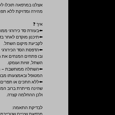
אצלנו במרפאה תוכלו לע
מהירה ומדויקת ללא תפר
איך ❓
⬅️בעזרת סד כירורגי ממו
לקביעת מיקום השתל.
⬅️הדפסת הסד הכירורגי –
ובו פתחים המנחים את ה
השתל, זוויות ועומקו.
⬅️השתלה ממוחשבת – הס
המטופל ובאמצעותו מב
⬅️ללא חתכים או תפרים –
שהינה מייתרת ברוב המק
ולכן ההחלמה קצרה.
לבדיקת התאמה:
מרפאת שיניים שטרייכמן 10