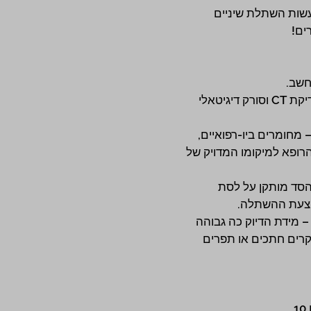
שות השתלת שיניים 
ים!
חשב.
⬅️תיכנון מוקדם לאחר בדיקת CT וסורק דיגיטאלי 
 מחומרים ביו-רפואיים, 
רופא למיקומו המדויק של 
ד מותקן על לסת 
וצעת ההשתלה.
 מידת הדיוק כה גבוהה 
רים חתכים או תפרים 