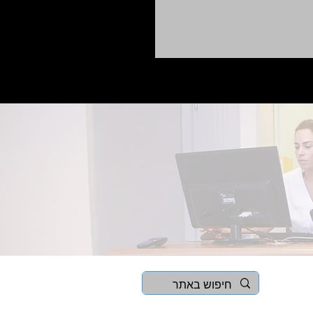
 דנטליים - בזכות גילוי
פאה: