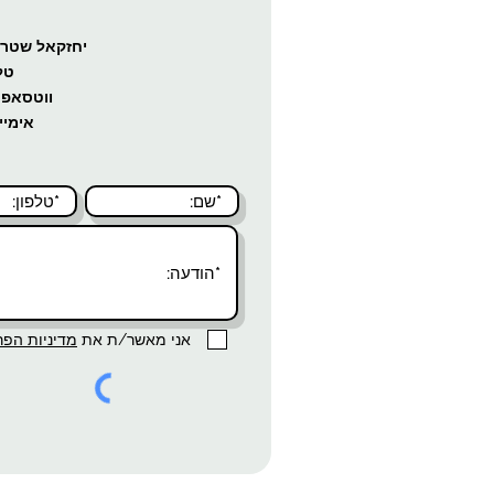
יחזקאל שטרייכמן 10, נופי י
טל
ווטסאפ 
אימיי
אני מאשר/ת את
מדיניות הפר