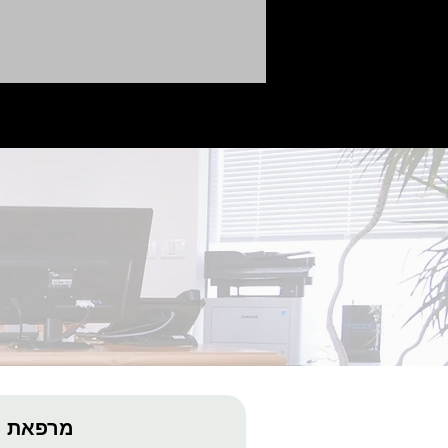
יובש בפה - למה חשוב לפנות
למומחה ברפואת הפה?
מרפאת ה