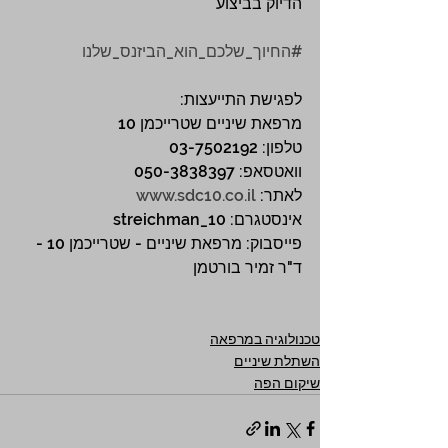
הדיוק בביצוע 
#החיוך_שלכם_הוא_הביזנס_שלנו
לפגישת התייעצות:
מרפאת שיניים שטרייכמן 10
טלפון: 03-7502192
וואטסאפ: 050-3838397
לאתר: 
www.sdc10.co.il
אינסטגרם: streichman_10
פייסבוק: מרפאת שיניים - שטרייכמן 10 - 
ד"ר זמיר בורטמן
טכנולוגיה במרפאה
השתלת שיניים
שיקום הפה