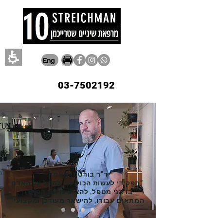
Eng
03-7502192
ד"ר בורטמן מאמין:
"תפקידי לעשות הכול כדי להקל על האדם
בו אני מטפל, להציע לו את הפתרון
המתאים עבורו, להישאר מעודכן ומקצועי"